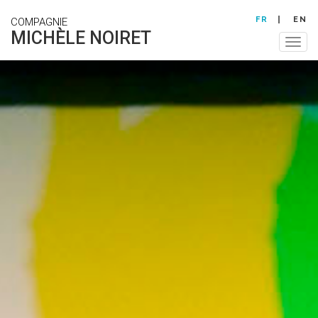
Aller
FR
EN
COMPAGNIE
au
MICHÈLE NOIRET
contenu
Togg
principal
navig