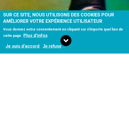
SUR CE SITE, NOUS UTILISONS DES COOKIES POUR
AMÉLIORER VOTRE EXPÉRIENCE UTILISATEUR
Vous donnez votre consentement en cliquant sur n'importe quel lien de
Plus d'infos
cette page.
Je suis d'accord
Je refuse
À PROPOS
Je cherche à chorégraphier l'invisible de
nous-même, à révéler ce 'hors-champ' qui
sous-tend la vie.
– Michèle Noiret