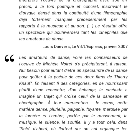
interprète l'oeuvre de la chorégraphe avec son art
précis, à la fois poétique et concret, inscrivant le
diptyque dansé dans la continuité d'une filmographie
déjà fortement marquée précédemment par les
rapports à la musique et au son. (...) Le résultat offre
un spectacle qui bouleversera tant les cinéphiles que
les amateurs de danse.
Louis Danvers, Le Vif/L'Express, janvier 2007
Les amateurs de danse, voire les connaisseurs de
l'oeuvre de Michèle Noiret s'y précipiteront, à raison.
Nul besoin pour autant d'être un spécialiste de la danse
pour goûter à la poésie de ces deux films de Thierry
Knauff. En faisant fi des catégories, en se nourrissant
plutôt d'une rencontre, d'un échange, le cinéaste a
imaginé un trajet qui croise celui de la danseuse et
chorégraphe. À leur intersection : le corps, cette
matière dense, plurielle, palpable, fuyante, marquée par
la lumière et l'ombre, portée par le mouvement, la
musique, le silence, le souffle. Il y a tout cela, dans
"Solo" d'abord, où flottent sur un sol organique les