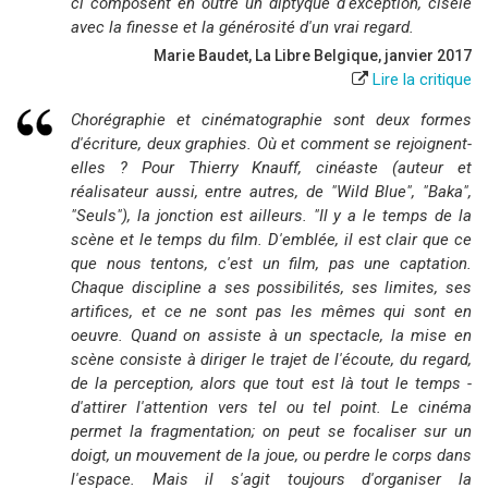
ci composent en outre un diptyque d'exception, ciselé
avec la finesse et la générosité d'un vrai regard.
Marie Baudet, La Libre Belgique, janvier 2017
Lire la critique
Chorégraphie et cinématographie sont deux formes
d'écriture, deux
graphies
. Où et comment se rejoignent-
elles ? Pour Thierry Knauff, cinéaste (auteur et
réalisateur aussi, entre autres, de "Wild Blue", "Baka",
"Seuls"), la jonction est ailleurs.
"Il y a le temps de la
scène et le temps du film. D'emblée, il est clair que ce
que nous tentons, c'est un film, pas une captation.
Chaque discipline a ses possibilités, ses limites, ses
artifices, et ce ne sont pas les mêmes qui sont en
oeuvre. Quand on assiste à un spectacle, la mise en
scène consiste à diriger le trajet de l'écoute, du regard,
de la perception, alors que tout est là tout le temps -
d'attirer l'attention vers tel ou tel point. Le cinéma
permet la fragmentation; on peut se focaliser sur un
doigt, un mouvement de la joue, ou perdre le corps dans
l'espace. Mais il s'agit toujours d'organiser la