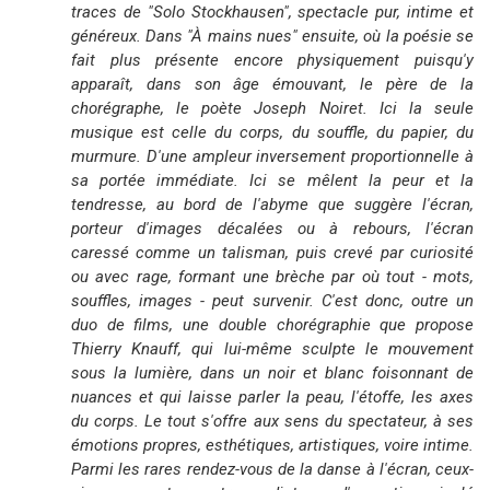
traces de "Solo Stockhausen", spectacle pur, intime et
généreux. Dans "À mains nues" ensuite, où la poésie se
fait plus présente encore physiquement puisqu'y
apparaît, dans son âge émouvant, le père de la
chorégraphe, le poète Joseph Noiret. Ici la seule
musique est celle du corps, du souffle, du papier, du
murmure. D'une ampleur inversement proportionnelle à
sa portée immédiate. Ici se mêlent la peur et la
tendresse, au bord de l'abyme que suggère l'écran,
porteur d'images décalées ou à rebours, l'écran
caressé comme un talisman, puis crevé par curiosité
ou avec rage, formant une brèche par où tout - mots,
souffles, images - peut survenir. C'est donc, outre un
duo de films, une double chorégraphie que propose
Thierry Knauff, qui lui-même sculpte le mouvement
sous la lumière, dans un noir et blanc foisonnant de
nuances et qui laisse parler la peau, l'étoffe, les axes
du corps. Le tout s'offre aux sens du spectateur, à ses
émotions propres, esthétiques, artistiques, voire intime.
Parmi les rares rendez-vous de la danse à l'écran, ceux-