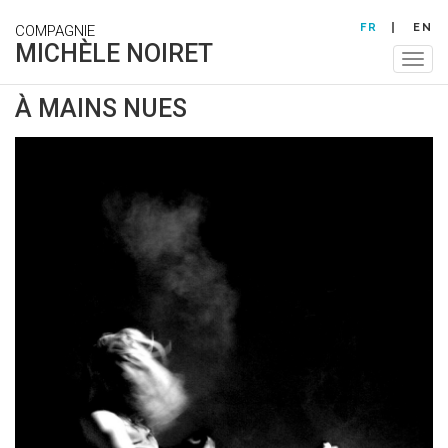
Aller
FR
EN
COMPAGNIE
au
MICHÈLE NOIRET
contenu
Togg
principal
navig
À MAINS NUES