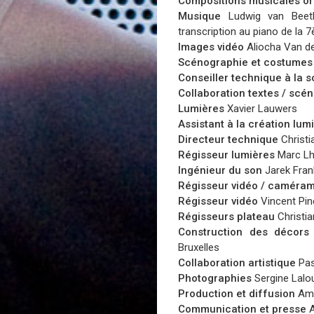
Compositions musicales or
Musique
Ludwig van Beeth
transcription au piano de l
Images vidéo
Aliocha Van de
Scénographie et costumes
Conseiller technique à la 
Collaboration textes / scé
Lumières
Xavier Lauwers
Assistant à la création lu
Directeur technique
Christi
Régisseur lumières
Marc L
Ingénieur du son
Jarek Fran
Régisseur vidéo / caméra
Régisseur vidéo
Vincent Pin
Régisseurs plateau
Christia
Construction des décor
Bruxelles
Collaboration artistique
Pas
Photographies
Sergine Lalo
Production et diffusion
Ama
Communication et presse