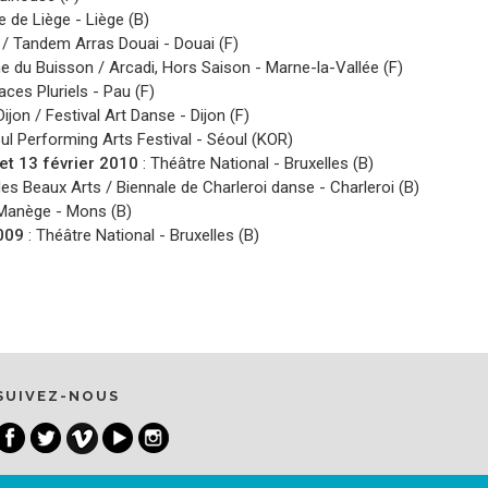
e de Liège
- Liège (B)
 / Tandem Arras Douai
- Douai (F)
e du Buisson / Arcadi, Hors Saison
- Marne-la-Vallée (F)
aces Pluriels
- Pau (F)
ijon / Festival Art Danse
- Dijon (F)
ul Performing Arts Festival
- Séoul (KOR)
2 et 13 février 2010
:
Théâtre National
- Bruxelles (B)
des Beaux Arts / Biennale de Charleroi danse
- Charleroi (B)
Manège
- Mons (B)
2009
:
Théâtre National
- Bruxelles (B)
SUIVEZ-NOUS