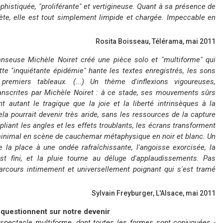
histiquée, "proliférante" et vertigineuse. Quant à sa présence de
rète, elle est tout simplement limpide et chargée. Impeccable en
Rosita Boisseau, Télérama, mai 2011
nseuse Michèle Noiret créé une pièce solo et "multiforme" qui
Cette "inquiétante épidémie" hante les textes enregistrés, les sons
remiers tableaux. (...) Un thème d'inflexions vigoureuses,
nscrites par Michèle Noiret : à ce stade, ses mouvements sûrs
t autant le tragique que la joie et la liberté intrinsèques à la
la pourrait devenir très aride, sans les ressources de la capture
ipliant les angles et les effets troublants, les écrans transforment
 minimal en scène de cauchemar métaphysique en noir et blanc. Un
e la place à une ondée rafraîchissante, l'angoisse exorcisée, la
'est fini, et la pluie tourne au déluge d'applaudissements. Pas
parcours intimement et universellement poignant qui s'est tramé
Sylvain Freyburger, L'Alsace, mai 2011
questionnent sur notre devenir
spectacle multiforme, dont toutes les formes sont conjuguées -