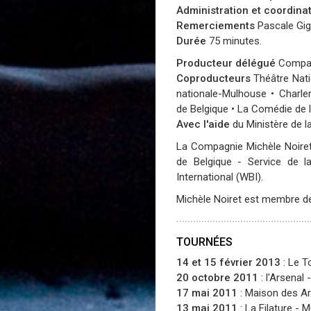
Administration et coordina
Remerciements
Pascale Gig
Durée
75 minutes.
Producteur délégué
Compag
Coproducteurs
Théâtre Nati
nationale-Mulhouse • Charl
de Belgique • La Comédie de 
Avec l'aide
du Ministère de l
La Compagnie Michèle Noiret
de Belgique - Service de la
International (WBI).
Michèle Noiret est membre de
TOURNÉES
14 et 15 février 2013
:
Le T
20 octobre 2011
:
l'Arsenal
-
17 mai 2011
:
Maison des Art
13 mai 2011
:
La Filature
- M