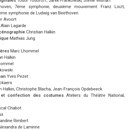
iginales
Todor Todoroff, Jarek Frankowski, Stevie Wishart
oven, 7ème symphonie, deuxième mouvement. Franz Liszt,
a 7ème symphonie de Ludwig van Beethoven
r Avoort
Alain Lagarde
scénographie
Christian Halkin
nique
Mathias Jung
mières
Marc Lhommel
an Halkin
hommel
kowski
man
Yves Pezet
ckaers
n Halkin, Christophe Blacha, Jean-François Opdebeeck
s et confection des costumes
Ateliers du Théâtre National,
cal Chabot
ux
ndine Rimbert
Alexandra de Laminne