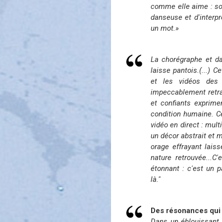
comme elle aime : sop
danseuse et d'interp
un mot.»
La chorégraphe et da
laisse pantois.(...) 
et les vidéos des p
impeccablement retra
et confiants exprimen
condition humaine. Ce
vidéo en direct : mult
un décor abstrait et
orage effrayant laiss
nature retrouvée...C
étonnant : c'est un 
là."
Des résonances qui 
Dans un éblouissant 