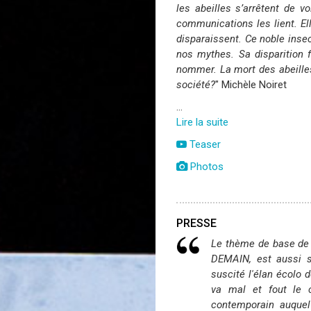
les abeilles s’arrêtent de v
communications les lient. Ell
disparaissent. Ce noble inse
nos mythes. Sa disparition 
nommer.
La mort des abeille
société?
" Michèle Noiret
…
Lire la suite
DEMAIN
Teaser
-
2009
Photos
PRESSE
Le thème de base de 
DEMAIN
, est aussi 
suscité l'élan écolo 
va mal et fout le 
contemporain auquel 