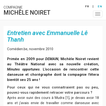
Skip
FR
EN
COMPAGNIE
to
MICHÈLE NOIRET
main
Togg
content
navig
Entretien avec Emmanuelle Lê
Thanh
Comédien.be, novembre 2010
Primée en 2009
pour
DEMAIN
, Michèle Noiret revient
au Théâtre National avec sa nouvelle création,
Minutes opportunes
. L’occasion de rencontrer cette
danseuse et chorégraphe dont la
compagnie
fêtera
bientôt ses 25 ans !
Pour ceux qui ne vous connaitraient pas ou peu,
pouvez-vous rapidement retracer votre parcours ?
Après avoir suivi des cours à Mudra [
1
], je devais avoir 18
ans et j’avais envie de travailler comme danseuse avec