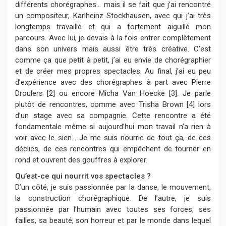
différents chorégraphes... mais il se fait que j’ai rencontré
un compositeur,
Karlheinz Stockhausen
, avec qui j’ai très
longtemps travaillé et qui a fortement aiguillé mon
parcours. Avec lui, je devais à la fois entrer complètement
dans son univers mais aussi être très créative. C’est
comme ça que petit à petit, j’ai eu envie de chorégraphier
et de créer mes propres spectacles. Au final, j’ai eu peu
d’expérience avec des chorégraphes à part avec Pierre
Droulers [
2
] ou encore Micha Van Hoecke [
3
]. Je parle
plutôt de rencontres, comme avec
Trisha Brown
[
4
] lors
d’un stage avec sa compagnie. Cette rencontre a été
fondamentale même si aujourd’hui mon travail n’a rien à
voir avec le sien... Je me suis nourrie de tout ça, de ces
déclics, de ces rencontres qui empêchent de tourner en
rond et ouvrent des gouffres à explorer.
Qu’est-ce qui nourrit vos spectacles ?
D’un côté, je suis passionnée par la danse, le mouvement,
la construction chorégraphique. De l’autre, je suis
passionnée par l’humain avec toutes ses forces, ses
failles, sa beauté, son horreur et par le monde dans lequel