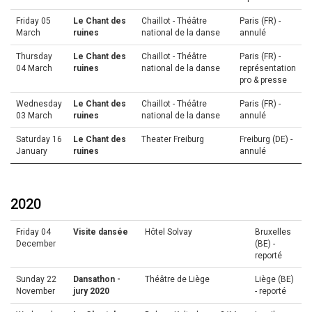
Friday 05
Le Chant des
Chaillot - Théâtre
Paris (FR) -
March
ruines
national de la danse
annulé
Thursday
Le Chant des
Chaillot - Théâtre
Paris (FR) -
04 March
ruines
national de la danse
représentation
pro & presse
Wednesday
Le Chant des
Chaillot - Théâtre
Paris (FR) -
03 March
ruines
national de la danse
annulé
Saturday 16
Le Chant des
Theater Freiburg
Freiburg (DE) -
January
ruines
annulé
2020
Friday 04
Visite dansée
Hôtel Solvay
Bruxelles
December
(BE) -
reporté
Sunday 22
Dansathon -
Théâtre de Liège
Liège (BE)
November
jury 2020
- reporté