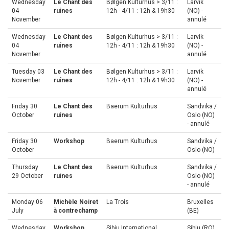
Wednesday
Le Chant des
Bølgen Kulturhus > 3/11 :
Larvik
04
ruines
12h - 4/11 : 12h & 19h30
(NO) -
November
annulé
Wednesday
Le Chant des
Bølgen Kulturhus > 3/11 :
Larvik
04
ruines
12h - 4/11 : 12h & 19h30
(NO) -
November
annulé
Tuesday 03
Le Chant des
Bølgen Kulturhus > 3/11 :
Larvik
November
ruines
12h - 4/11 : 12h & 19h30
(NO) -
annulé
Friday 30
Le Chant des
Baerum Kulturhus
Sandvika /
October
ruines
Oslo (NO)
- annulé
Friday 30
Workshop
Baerum Kulturhus
Sandvika /
October
Oslo (NO)
Thursday
Le Chant des
Baerum Kulturhus
Sandvika /
29 October
ruines
Oslo (NO)
- annulé
Monday 06
Michèle Noiret
La Trois
Bruxelles
July
à contrechamp
(BE)
Wednesday
Workshop
Sibiu International
Sibiu (RO)