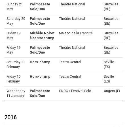
Sunday 21
Palimpseste
Théâtre National
Bruxelles
May
Solo/Duo
(BE)
Saturday 20
Palimpseste
Théâtre National
Bruxelles
May
Solo/Duo
(BE)
Friday 19
Michèle Noiret
Maison de la Francité
Bruxelles
May
à contrechamp
(BE)
Friday 19
Palimpseste
Théâtre National
Bruxelles
May
Solo/Duo
(BE)
Saturday 11
Hors-champ
Teatro Central
Séville
February
(ES)
Friday 10
Hors-champ
Teatro Central
Séville
February
(ES)
Wednesday
Palimpseste
CNDC / Festival Solo
Angers (F)
11 January
Solo/Duo
2016