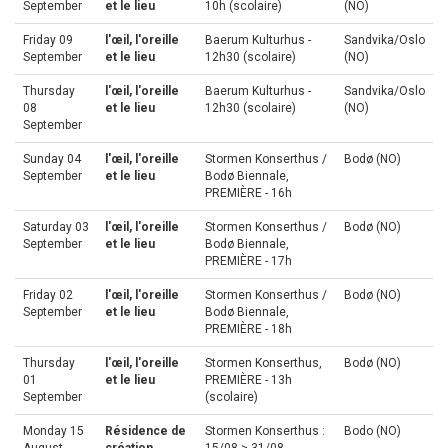
September
et le lieu
10h (scolaire)
(NO)
Friday 09
l'œil, l'oreille
Baerum Kulturhus -
Sandvika/Oslo
September
et le lieu
12h30 (scolaire)
(NO)
Thursday
l'œil, l'oreille
Baerum Kulturhus -
Sandvika/Oslo
08
et le lieu
12h30 (scolaire)
(NO)
September
Sunday 04
l'œil, l'oreille
Stormen Konserthus /
Bodø (NO)
September
et le lieu
Bodø Biennale,
PREMIÈRE - 16h
Saturday 03
l'œil, l'oreille
Stormen Konserthus /
Bodø (NO)
September
et le lieu
Bodø Biennale,
PREMIÈRE - 17h
Friday 02
l'œil, l'oreille
Stormen Konserthus /
Bodø (NO)
September
et le lieu
Bodø Biennale,
PREMIÈRE - 18h
Thursday
l'œil, l'oreille
Stormen Konserthus,
Bodø (NO)
01
et le lieu
PREMIÈRE - 13h
September
(scolaire)
Monday 15
Résidence de
Stormen Konserthus :
Bodo (NO)