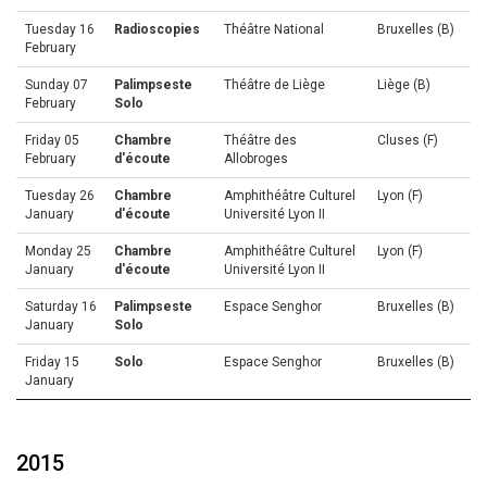
Tuesday 16
Radioscopies
Théâtre National
Bruxelles (B)
February
Sunday 07
Palimpseste
Théâtre de Liège
Liège (B)
February
Solo
Friday 05
Chambre
Théâtre des
Cluses (F)
February
d'écoute
Allobroges
Tuesday 26
Chambre
Amphithéâtre Culturel
Lyon (F)
January
d'écoute
Université Lyon II
Monday 25
Chambre
Amphithéâtre Culturel
Lyon (F)
January
d'écoute
Université Lyon II
Saturday 16
Palimpseste
Espace Senghor
Bruxelles (B)
January
Solo
Friday 15
Solo
Espace Senghor
Bruxelles (B)
January
2015