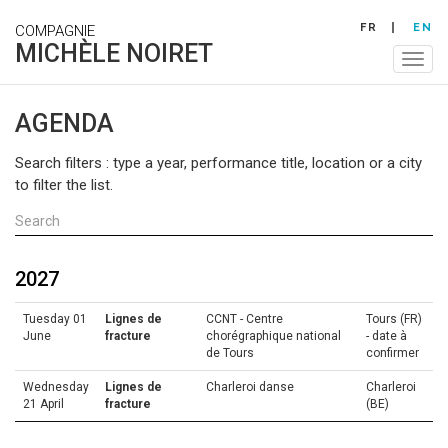
Skip
FR
EN
COMPAGNIE
to
MICHÈLE NOIRET
main
Togg
content
navig
AGENDA
Search filters : type a year, performance title, location or a city
to filter the list.
2027
Tuesday 01
Lignes de
CCNT - Centre
Tours (FR)
June
fracture
chorégraphique national
- date à
de Tours
confirmer
Wednesday
Lignes de
Charleroi danse
Charleroi
21 April
fracture
(BE)