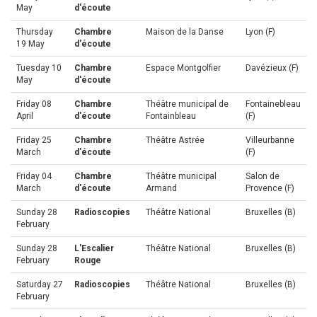
May
d'écoute
Thursday
Chambre
Maison de la Danse
Lyon (F)
19 May
d'écoute
Tuesday 10
Chambre
Espace Montgolfier
Davézieux (F)
May
d'écoute
Friday 08
Chambre
Théâtre municipal de
Fontainebleau
April
d'écoute
Fontainbleau
(F)
Friday 25
Chambre
Théâtre Astrée
Villeurbanne
March
d'écoute
(F)
Friday 04
Chambre
Théâtre municipal
Salon de
March
d'écoute
Armand
Provence (F)
Sunday 28
Radioscopies
Théâtre National
Bruxelles (B)
February
Sunday 28
L'Escalier
Théâtre National
Bruxelles (B)
February
Rouge
Saturday 27
Radioscopies
Théâtre National
Bruxelles (B)
February