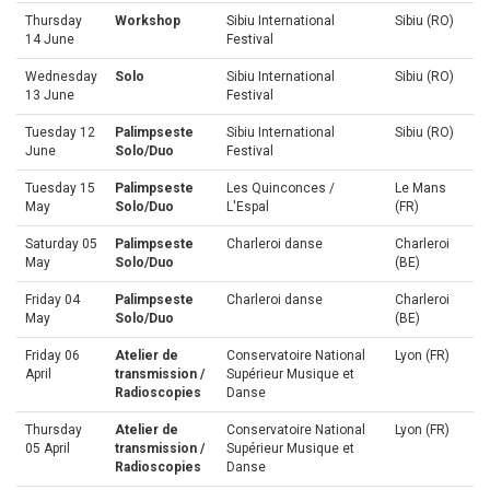
Thursday
Workshop
Sibiu International
Sibiu (RO)
14 June
Festival
Wednesday
Solo
Sibiu International
Sibiu (RO)
13 June
Festival
Tuesday 12
Palimpseste
Sibiu International
Sibiu (RO)
June
Solo/Duo
Festival
Tuesday 15
Palimpseste
Les Quinconces /
Le Mans
May
Solo/Duo
L'Espal
(FR)
Saturday 05
Palimpseste
Charleroi danse
Charleroi
May
Solo/Duo
(BE)
Friday 04
Palimpseste
Charleroi danse
Charleroi
May
Solo/Duo
(BE)
Friday 06
Atelier de
Conservatoire National
Lyon (FR)
April
transmission /
Supérieur Musique et
Radioscopies
Danse
Thursday
Atelier de
Conservatoire National
Lyon (FR)
05 April
transmission /
Supérieur Musique et
Radioscopies
Danse