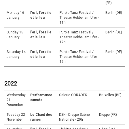
(FR)
Monday 16
l'œil, l'oreille
Purple Tanz Festival /
Berlin (DE)
January
et le lieu
Theater Hebbel am Ufer -
11h
Sunday 15
l'œil, l'oreille
Purple Tanz Festival /
Berlin (DE)
January
et le lieu
Theater Hebbel am Ufer -
17h
Saturday 14
l'œil, l'oreille
Purple Tanz Festival /
Berlin (DE)
January
et le lieu
Theater Hebbel am Ufer -
19h
2022
Wednesday
Performance
Galerie ODRADEK
Bruxelles (BE)
21
dansée
December
Tuesday 22
Le Chant des
DSN - Dieppe Scène
Dieppe (FR)
November
ruines
Nationale - 20h