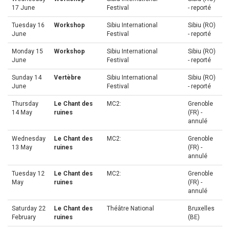
17 June
Festival
- reporté
Tuesday 16
Workshop
Sibiu International
Sibiu (RO)
June
Festival
- reporté
Monday 15
Workshop
Sibiu International
Sibiu (RO)
June
Festival
- reporté
Sunday 14
Vertèbre
Sibiu International
Sibiu (RO)
June
Festival
- reporté
Thursday
Le Chant des
MC2:
Grenoble
14 May
ruines
(FR) -
annulé
Wednesday
Le Chant des
MC2:
Grenoble
13 May
ruines
(FR) -
annulé
Tuesday 12
Le Chant des
MC2:
Grenoble
May
ruines
(FR) -
annulé
Saturday 22
Le Chant des
Théâtre National
Bruxelles
February
ruines
(BE)