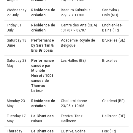
August
création
15/08 > 31/08
Wednesday
Résidence de
Baerum Kulturhus :
Sandvika /
27 July
création
27/07 > 11/08
Oslo (NO)
Friday 01
Résidence de
Centre des Arts (CDA)
Enghien-les-
July
création
: 01/07 > 09/07
Bains (FR)
Saturday 18
Performance
Académie Royale de
Bruxelles (BE)
June
by Sara Tan &
Belgique
Eric Bribosia
Saturday 28
Performance
Les Halles (BE)
Bruxelles
May
dansée par
Michèle
Noiret / 1001
danses de
Thomas
Lebrun
Monday 23
Résidence de
Charleroi danse :
Charleroi (BE)
May
création
23/05 > 10/06
Tuesday 17
Le Chant des
Festival Tanz!
Heilbronn (DE)
May
ruines
Heilbronn
Thursday
Le Chant des
L’Estive, Scène
Foix (FR)