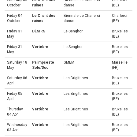
Saturday 05
Le Chant des
Biennale de Charleroi
Charleroi
October
ruines
danse
(BE)
Friday 04
Le Chant des
Biennale de Charleroi
Charleroi
October
ruines
danse
(BE)
Friday 31
DÉSIRS
Le Senghor
Bruxelles
May
(BE)
Friday 31
Vertèbre
Le Senghor
Bruxelles
May
(BE)
Saturday 18
Palimpseste
GMEM
Marseille
May
Solo/Duo
(FR)
Saturday 06
Vertèbre
Les Brigittines
Bruxelles
April
(BE)
Friday 05
Vertèbre
Les Brigittines
Bruxelles
April
(BE)
Thursday
Vertèbre
Les Brigittines
Bruxelles
04 April
(BE)
Wednesday
Vertèbre
Les Brigittines
Bruxelles
03 April
(BE)