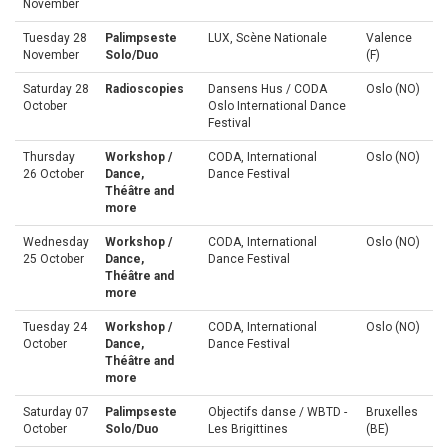
November
Tuesday 28
Palimpseste
LUX, Scène Nationale
Valence
November
Solo/Duo
(F)
Saturday 28
Radioscopies
Dansens Hus / CODA
Oslo (NO)
October
Oslo International Dance
Festival
Thursday
Workshop /
CODA, International
Oslo (NO)
26 October
Dance,
Dance Festival
Théâtre and
more
Wednesday
Workshop /
CODA, International
Oslo (NO)
25 October
Dance,
Dance Festival
Théâtre and
more
Tuesday 24
Workshop /
CODA, International
Oslo (NO)
October
Dance,
Dance Festival
Théâtre and
more
Saturday 07
Palimpseste
Objectifs danse / WBTD -
Bruxelles
October
Solo/Duo
Les Brigittines
(BE)