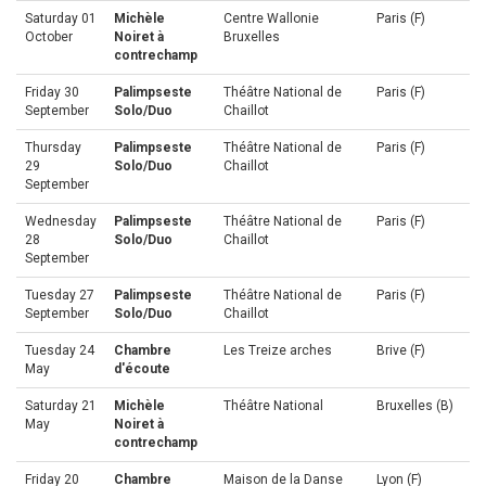
Saturday 01
Michèle
Centre Wallonie
Paris (F)
October
Noiret à
Bruxelles
contrechamp
Friday 30
Palimpseste
Théâtre National de
Paris (F)
September
Solo/Duo
Chaillot
Thursday
Palimpseste
Théâtre National de
Paris (F)
29
Solo/Duo
Chaillot
September
Wednesday
Palimpseste
Théâtre National de
Paris (F)
28
Solo/Duo
Chaillot
September
Tuesday 27
Palimpseste
Théâtre National de
Paris (F)
September
Solo/Duo
Chaillot
Tuesday 24
Chambre
Les Treize arches
Brive (F)
May
d'écoute
Saturday 21
Michèle
Théâtre National
Bruxelles (B)
May
Noiret à
contrechamp
Friday 20
Chambre
Maison de la Danse
Lyon (F)