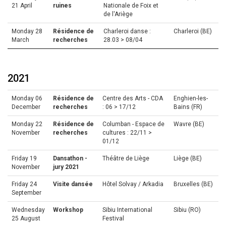
21 April
ruines
Nationale de Foix et
de l'Ariège
Monday 28
Résidence de
Charleroi danse :
Charleroi (BE)
March
recherches
28.03 > 08/04
2021
Monday 06
Résidence de
Centre des Arts - CDA
Enghien-les-
December
recherches
: 06 > 17/12
Bains (FR)
Monday 22
Résidence de
Columban - Espace de
Wavre (BE)
November
recherches
cultures : 22/11 >
01/12
Friday 19
Dansathon -
Théâtre de Liège
Liège (BE)
November
jury 2021
Friday 24
Visite dansée
Hôtel Solvay / Arkadia
Bruxelles (BE)
September
Wednesday
Workshop
Sibiu International
Sibiu (RO)
25 August
Festival