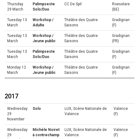
Thursday
Palimpseste
CC De Spil
Roeselare
29 March
Solo/Duo
(BE)
Tuesday 13
Workshop /
Théâtre des Quatre
Gradignan
March
Adulte
Saisons
(F)
Tuesday 13
Workshop /
Théâtre des Quatre
Gradignan
March
Jeune public
Saisons
(FR)
Tuesday 13
Palimpseste
Théâtre des Quatre
Gradignan
March
Solo/Duo
Saisons
(F)
Monday 12
Workshop /
Théâtre des Quatre
Gradignan
March
Jeune public
Saisons
(F)
2017
Wednesday
Solo
LUX, Scène Nationale de
Valence
29
Valence
(F)
November
Wednesday
Michèle Noiret
LUX, Scène Nationale de
Valence
29
à contrechamp
Valence
(F)