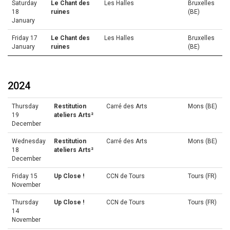
Saturday
Le Chant des
Les Halles
Bruxelles
18
ruines
(BE)
January
Friday 17
Le Chant des
Les Halles
Bruxelles
January
ruines
(BE)
2024
Thursday
Restitution
Carré des Arts
Mons (BE)
19
ateliers Arts²
December
Wednesday
Restitution
Carré des Arts
Mons (BE)
18
ateliers Arts²
December
Friday 15
Up Close !
CCN de Tours
Tours (FR)
November
Thursday
Up Close !
CCN de Tours
Tours (FR)
14
November