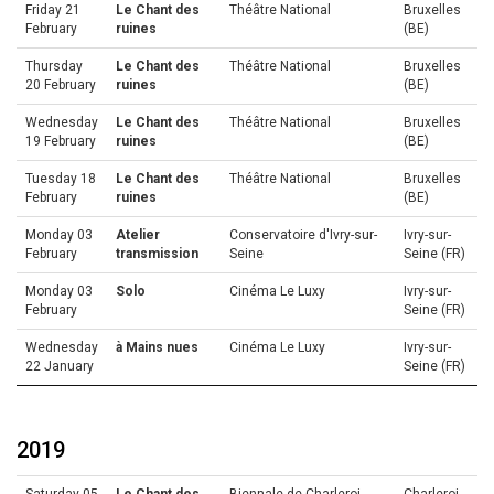
Friday 21
Le Chant des
Théâtre National
Bruxelles
February
ruines
(BE)
Thursday
Le Chant des
Théâtre National
Bruxelles
20 February
ruines
(BE)
Wednesday
Le Chant des
Théâtre National
Bruxelles
19 February
ruines
(BE)
Tuesday 18
Le Chant des
Théâtre National
Bruxelles
February
ruines
(BE)
Monday 03
Atelier
Conservatoire d'Ivry-sur-
Ivry-sur-
February
transmission
Seine
Seine (FR)
Monday 03
Solo
Cinéma Le Luxy
Ivry-sur-
February
Seine (FR)
Wednesday
à Mains nues
Cinéma Le Luxy
Ivry-sur-
22 January
Seine (FR)
2019