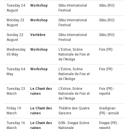
Tuesday 24
Workshop
Sibiu International
Sibiu (RO)
August
Festival
Monday 23
Workshop
Sibiu International
Sibiu (RO)
August
Festival
Sunday 22
Vertèbre
Sibiu International
Sibiu (RO)
August
Festival
Wednesday
Workshop
L'Estive, Scène
Foix (FR)
05 May
Nationale de Foix et
de l'Ariège
Tuesday 04
Workshop
L'Estive, Scène
Foix (FR)
May
Nationale de Foix et
de l'Ariège
Tuesday 23
Le Chant des
L’Estive, Scène
Foix (FR) -
March
ruines
Nationale de Foix et
reporté
de l'Ariège
Friday 19
Le Chant des
Théâtre des Quatre
Gradignan
March
ruines
Saisons
(FR) - annulé
Tuesday 16
Le Chant des
DSN - Dieppe Scène
Dieppe (FR) -
March
ruines
Nationale
reporté