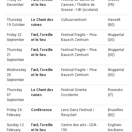
December
et le lieu
Cannes / Théâtre de
(FR)
Grasse - 14h (scolaire)
Thursday
Le Chant des
Cultuurcentrum
Hasselt
19 October
ruines
(BE)
Friday 22
l'œil, l'oreille
Festival Fragile – Pina
Wuppertal
September
et le lieu
Bausch Zentrum
(DE)
Thursday
l'œil, l'oreille
Festival Fragile – Pina
Wuppertal
21
et le lieu
Bausch Zentrum
(DE)
September
Wednesday
l'œil, l'oreille
Festival Fragile – Pina
Wuppertal
20
et le lieu
Bausch Zentrum
(DE)
September
Thursday
Le Chant des
Festival Oriente
Rovereto
07
ruines
Occidente
(IT)
September
Friday 24
Conférence
Lens Dans Festival /
Bruxelles
February
Recyclart
(BE)
Sunday 12
l'œil, l'oreille
Centre des arts - CDA -
Enghien-
February
et le lieu
15h
les-Bains