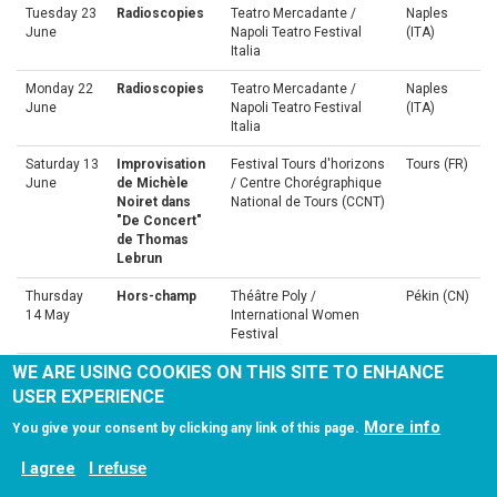
Tuesday 23
Radioscopies
Teatro Mercadante /
Naples
June
Napoli Teatro Festival
(ITA)
Italia
Monday 22
Radioscopies
Teatro Mercadante /
Naples
June
Napoli Teatro Festival
(ITA)
Italia
Saturday 13
Improvisation
Festival Tours d'horizons
Tours (FR)
June
de Michèle
/ Centre Chorégraphique
Noiret dans
National de Tours (CCNT)
"De Concert"
de Thomas
Lebrun
Thursday
Hors-champ
Théâtre Poly /
Pékin (CN)
14 May
International Women
Festival
WE ARE USING COOKIES ON THIS SITE TO ENHANCE
Wednesday
Hors-champ
Théâtre Poly /
Pékin (CN)
13 May
International Women
USER EXPERIENCE
Festival
More info
You give your consent by clicking any link of this page.
Thursday
Palimpseste
L'Hippodrome / Tandem
Douai (F)
I agree
23 April
I refuse
Solo
Arras Douai