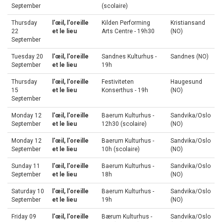
September
(scolaire)
Thursday
l'œil, l'oreille
Kilden Performing
Kristiansand
22
et le lieu
Arts Centre - 19h30
(NO)
September
Tuesday 20
l'œil, l'oreille
Sandnes Kulturhus -
Sandnes (NO)
September
et le lieu
19h
Thursday
l'œil, l'oreille
Festiviteten
Haugesund
15
et le lieu
Konserthus - 19h
(NO)
September
Monday 12
l'œil, l'oreille
Baerum Kulturhus -
Sandvika/Oslo
September
et le lieu
12h30 (scolaire)
(NO)
Monday 12
l'œil, l'oreille
Baerum Kulturhus -
Sandvika/Oslo
September
et le lieu
10h (scolaire)
(NO)
Sunday 11
l'œil, l'oreille
Baerum Kulturhus -
Sandvika/Oslo
September
et le lieu
18h
(NO)
Saturday 10
l'œil, l'oreille
Baerum Kulturhus -
Sandvika/Oslo
September
et le lieu
19h
(NO)
Friday 09
l'œil, l'oreille
Bærum Kulturhus -
Sandvika/Oslo