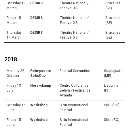
Saturday 16
DÉSIRS
Théâtre National /
Bruxelles
March
Festival XS
(BE)
Friday 15
DÉSIRS
Théâtre National /
Bruxelles
March
Festival XS
(BE)
Thursday
DÉSIRS
Théâtre National /
Bruxelles
14 March
Festival XS
(BE)
2018
Monday 22
Palimpseste
Festival Cervantino
Guanajuato
October
Solo/Duo
(ME)
Friday 13
Hors-champ
Centro Cultural de
Lisbonne
July
Belèm / Festival de
(P)
Almada
Saturday 16
Workshop
Sibiu International
Sibiu (RO)
June
Festival
Friday 15
Workshop
Sibiu International
Sibiu (RO)
June
Festival