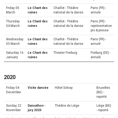
Friday 05
Le Chant des
Chaillot - Théâtre
Paris (FR) -
March
ruines
national de la danse
annulé
Thursday
Le Chant des
Chaillot - Théâtre
Paris (FR) -
04 March
ruines
national de la danse
représentation
pro & presse
Wednesday
Le Chant des
Chaillot - Théâtre
Paris (FR) -
03 March
ruines
national de la danse
annulé
Saturday 16
Le Chant des
Theater Freiburg
Freiburg (DE) -
January
ruines
annulé
2020
Friday 04
Visite dansée
Hôtel Solvay
Bruxelles
December
(BE) -
reporté
Sunday 22
Dansathon -
Théâtre de Liège
Liège (BE)
November
jury 2020
- reporté