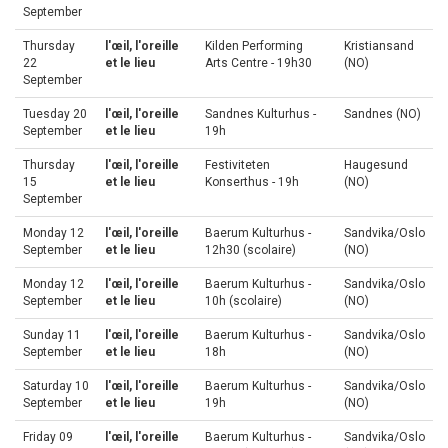
September
Thursday
l'œil, l'oreille
Kilden Performing
Kristiansand
22
et le lieu
Arts Centre - 19h30
(NO)
September
Tuesday 20
l'œil, l'oreille
Sandnes Kulturhus -
Sandnes (NO)
September
et le lieu
19h
Thursday
l'œil, l'oreille
Festiviteten
Haugesund
15
et le lieu
Konserthus - 19h
(NO)
September
Monday 12
l'œil, l'oreille
Baerum Kulturhus -
Sandvika/Oslo
September
et le lieu
12h30 (scolaire)
(NO)
Monday 12
l'œil, l'oreille
Baerum Kulturhus -
Sandvika/Oslo
September
et le lieu
10h (scolaire)
(NO)
Sunday 11
l'œil, l'oreille
Baerum Kulturhus -
Sandvika/Oslo
September
et le lieu
18h
(NO)
Saturday 10
l'œil, l'oreille
Baerum Kulturhus -
Sandvika/Oslo
September
et le lieu
19h
(NO)
Friday 09
l'œil, l'oreille
Baerum Kulturhus -
Sandvika/Oslo