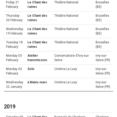
Friday 21
Le Chant des
Théâtre National
Bruxelles
February
ruines
(BE)
Thursday
Le Chant des
Théâtre National
Bruxelles
20 February
ruines
(BE)
Wednesday
Le Chant des
Théâtre National
Bruxelles
19 February
ruines
(BE)
Tuesday 18
Le Chant des
Théâtre National
Bruxelles
February
ruines
(BE)
Monday 03
Atelier
Conservatoire d'Ivry-sur-
Ivry-sur-
February
transmission
Seine
Seine (FR)
Monday 03
Solo
Cinéma Le Luxy
Ivry-sur-
February
Seine (FR)
Wednesday
à Mains nues
Cinéma Le Luxy
Ivry-sur-
22 January
Seine (FR)
2019