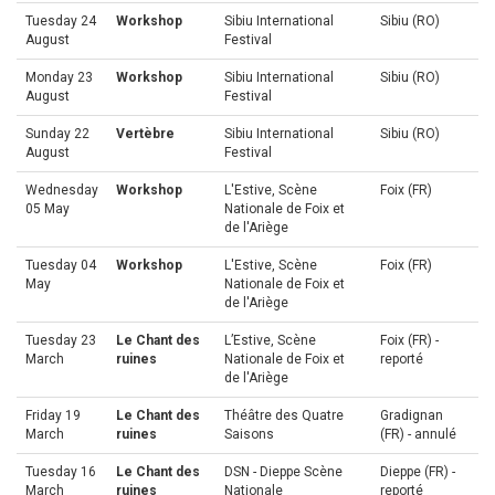
Tuesday 24
Workshop
Sibiu International
Sibiu (RO)
August
Festival
Monday 23
Workshop
Sibiu International
Sibiu (RO)
August
Festival
Sunday 22
Vertèbre
Sibiu International
Sibiu (RO)
August
Festival
Wednesday
Workshop
L'Estive, Scène
Foix (FR)
05 May
Nationale de Foix et
de l'Ariège
Tuesday 04
Workshop
L'Estive, Scène
Foix (FR)
May
Nationale de Foix et
de l'Ariège
Tuesday 23
Le Chant des
L’Estive, Scène
Foix (FR) -
March
ruines
Nationale de Foix et
reporté
de l'Ariège
Friday 19
Le Chant des
Théâtre des Quatre
Gradignan
March
ruines
Saisons
(FR) - annulé
Tuesday 16
Le Chant des
DSN - Dieppe Scène
Dieppe (FR) -
March
ruines
Nationale
reporté