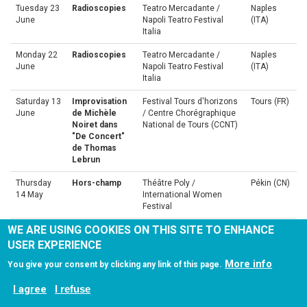
Tuesday 23
Radioscopies
Teatro Mercadante /
Naples
June
Napoli Teatro Festival
(ITA)
Italia
Monday 22
Radioscopies
Teatro Mercadante /
Naples
June
Napoli Teatro Festival
(ITA)
Italia
Saturday 13
Improvisation
Festival Tours d'horizons
Tours (FR)
June
de Michèle
/ Centre Chorégraphique
Noiret dans
National de Tours (CCNT)
"De Concert"
de Thomas
Lebrun
Thursday
Hors-champ
Théâtre Poly /
Pékin (CN)
14 May
International Women
Festival
WE ARE USING COOKIES ON THIS SITE TO ENHANCE
Wednesday
Hors-champ
Théâtre Poly /
Pékin (CN)
13 May
International Women
USER EXPERIENCE
Festival
More info
You give your consent by clicking any link of this page.
Thursday
Palimpseste
L'Hippodrome / Tandem
Douai (F)
I agree
23 April
I refuse
Solo
Arras Douai