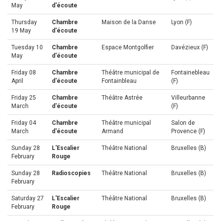
May
d'écoute
Thursday
Chambre
Maison de la Danse
Lyon (F)
19 May
d'écoute
Tuesday 10
Chambre
Espace Montgolfier
Davézieux (F)
May
d'écoute
Friday 08
Chambre
Théâtre municipal de
Fontainebleau
April
d'écoute
Fontainbleau
(F)
Friday 25
Chambre
Théâtre Astrée
Villeurbanne
March
d'écoute
(F)
Friday 04
Chambre
Théâtre municipal
Salon de
March
d'écoute
Armand
Provence (F)
Sunday 28
L'Escalier
Théâtre National
Bruxelles (B)
February
Rouge
Sunday 28
Radioscopies
Théâtre National
Bruxelles (B)
February
Saturday 27
L'Escalier
Théâtre National
Bruxelles (B)
February
Rouge