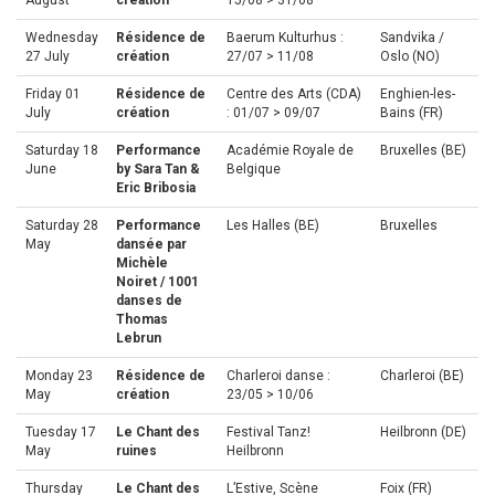
August
création
15/08 > 31/08
Wednesday
Résidence de
Baerum Kulturhus :
Sandvika /
27 July
création
27/07 > 11/08
Oslo (NO)
Friday 01
Résidence de
Centre des Arts (CDA)
Enghien-les-
July
création
: 01/07 > 09/07
Bains (FR)
Saturday 18
Performance
Académie Royale de
Bruxelles (BE)
June
by Sara Tan &
Belgique
Eric Bribosia
Saturday 28
Performance
Les Halles (BE)
Bruxelles
May
dansée par
Michèle
Noiret / 1001
danses de
Thomas
Lebrun
Monday 23
Résidence de
Charleroi danse :
Charleroi (BE)
May
création
23/05 > 10/06
Tuesday 17
Le Chant des
Festival Tanz!
Heilbronn (DE)
May
ruines
Heilbronn
Thursday
Le Chant des
L’Estive, Scène
Foix (FR)