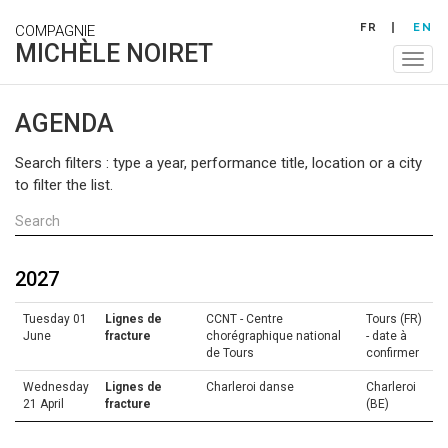
Skip
FR
EN
COMPAGNIE
to
MICHÈLE NOIRET
main
Togg
content
navig
AGENDA
Search filters : type a year, performance title, location or a city
to filter the list.
2027
Tuesday 01
Lignes de
CCNT - Centre
Tours (FR)
June
fracture
chorégraphique national
- date à
de Tours
confirmer
Wednesday
Lignes de
Charleroi danse
Charleroi
21 April
fracture
(BE)