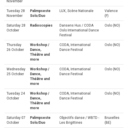
November
Tuesday 28
Palimpseste
LUX, Scène Nationale
Valence
November
Solo/Duo
(F)
Saturday 28
Radioscopies
Dansens Hus / CODA
Oslo (NO)
October
Oslo International Dance
Festival
Thursday
Workshop /
CODA, International
Oslo (NO)
26 October
Dance,
Dance Festival
Théâtre and
more
Wednesday
Workshop /
CODA, International
Oslo (NO)
25 October
Dance,
Dance Festival
Théâtre and
more
Tuesday 24
Workshop /
CODA, International
Oslo (NO)
October
Dance,
Dance Festival
Théâtre and
more
Saturday 07
Palimpseste
Objectifs danse / WBTD -
Bruxelles
October
Solo/Duo
Les Brigittines
(BE)