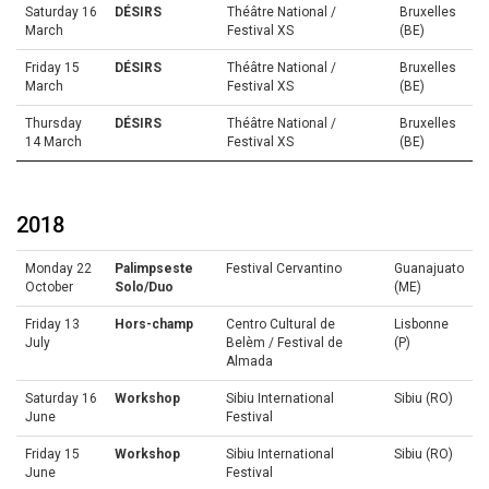
Saturday 16
DÉSIRS
Théâtre National /
Bruxelles
March
Festival XS
(BE)
Friday 15
DÉSIRS
Théâtre National /
Bruxelles
March
Festival XS
(BE)
Thursday
DÉSIRS
Théâtre National /
Bruxelles
14 March
Festival XS
(BE)
2018
Monday 22
Palimpseste
Festival Cervantino
Guanajuato
October
Solo/Duo
(ME)
Friday 13
Hors-champ
Centro Cultural de
Lisbonne
July
Belèm / Festival de
(P)
Almada
Saturday 16
Workshop
Sibiu International
Sibiu (RO)
June
Festival
Friday 15
Workshop
Sibiu International
Sibiu (RO)
June
Festival