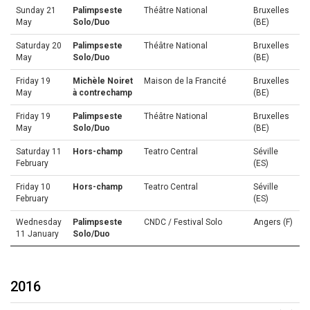
Sunday 21
Palimpseste
Théâtre National
Bruxelles
May
Solo/Duo
(BE)
Saturday 20
Palimpseste
Théâtre National
Bruxelles
May
Solo/Duo
(BE)
Friday 19
Michèle Noiret
Maison de la Francité
Bruxelles
May
à contrechamp
(BE)
Friday 19
Palimpseste
Théâtre National
Bruxelles
May
Solo/Duo
(BE)
Saturday 11
Hors-champ
Teatro Central
Séville
February
(ES)
Friday 10
Hors-champ
Teatro Central
Séville
February
(ES)
Wednesday
Palimpseste
CNDC / Festival Solo
Angers (F)
11 January
Solo/Duo
2016