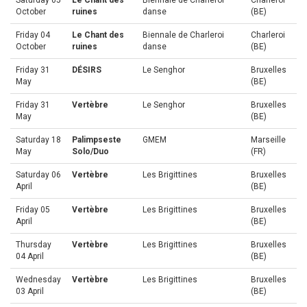
Saturday 05
Le Chant des
Biennale de Charleroi
Charleroi
October
ruines
danse
(BE)
Friday 04
Le Chant des
Biennale de Charleroi
Charleroi
October
ruines
danse
(BE)
Friday 31
DÉSIRS
Le Senghor
Bruxelles
May
(BE)
Friday 31
Vertèbre
Le Senghor
Bruxelles
May
(BE)
Saturday 18
Palimpseste
GMEM
Marseille
May
Solo/Duo
(FR)
Saturday 06
Vertèbre
Les Brigittines
Bruxelles
April
(BE)
Friday 05
Vertèbre
Les Brigittines
Bruxelles
April
(BE)
Thursday
Vertèbre
Les Brigittines
Bruxelles
04 April
(BE)
Wednesday
Vertèbre
Les Brigittines
Bruxelles
03 April
(BE)