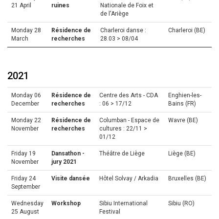
21 April
ruines
Nationale de Foix et
de l'Ariège
Monday 28
Résidence de
Charleroi danse :
Charleroi (BE)
March
recherches
28.03 > 08/04
2021
Monday 06
Résidence de
Centre des Arts - CDA
Enghien-les-
December
recherches
: 06 > 17/12
Bains (FR)
Monday 22
Résidence de
Columban - Espace de
Wavre (BE)
November
recherches
cultures : 22/11 >
01/12
Friday 19
Dansathon -
Théâtre de Liège
Liège (BE)
November
jury 2021
Friday 24
Visite dansée
Hôtel Solvay / Arkadia
Bruxelles (BE)
September
Wednesday
Workshop
Sibiu International
Sibiu (RO)
25 August
Festival