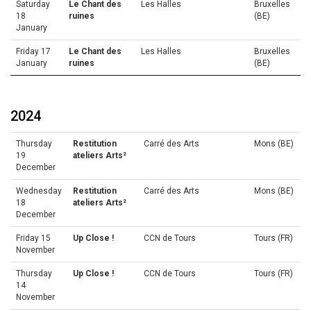
Saturday
Le Chant des
Les Halles
Bruxelles
18
ruines
(BE)
January
Friday 17
Le Chant des
Les Halles
Bruxelles
January
ruines
(BE)
2024
Thursday
Restitution
Carré des Arts
Mons (BE)
19
ateliers Arts²
December
Wednesday
Restitution
Carré des Arts
Mons (BE)
18
ateliers Arts²
December
Friday 15
Up Close !
CCN de Tours
Tours (FR)
November
Thursday
Up Close !
CCN de Tours
Tours (FR)
14
November