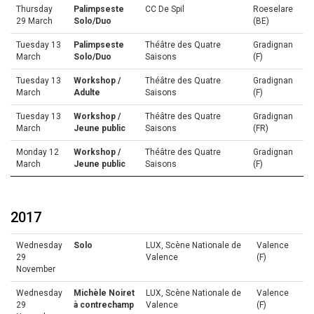
Thursday
Palimpseste
CC De Spil
Roeselare
29 March
Solo/Duo
(BE)
Tuesday 13
Palimpseste
Théâtre des Quatre
Gradignan
March
Solo/Duo
Saisons
(F)
Tuesday 13
Workshop /
Théâtre des Quatre
Gradignan
March
Adulte
Saisons
(F)
Tuesday 13
Workshop /
Théâtre des Quatre
Gradignan
March
Jeune public
Saisons
(FR)
Monday 12
Workshop /
Théâtre des Quatre
Gradignan
March
Jeune public
Saisons
(F)
2017
Wednesday
Solo
LUX, Scène Nationale de
Valence
29
Valence
(F)
November
Wednesday
Michèle Noiret
LUX, Scène Nationale de
Valence
29
à contrechamp
Valence
(F)