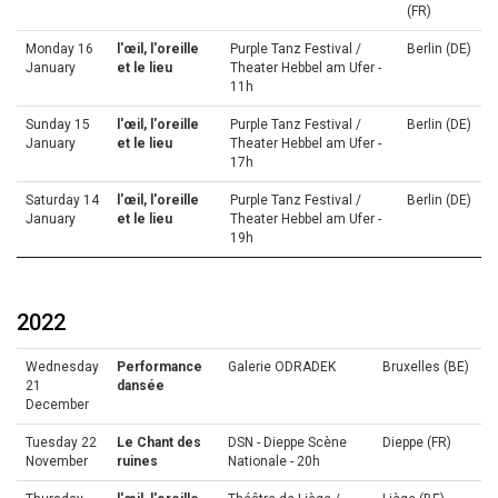
(FR)
Monday 16
l'œil, l'oreille
Purple Tanz Festival /
Berlin (DE)
January
et le lieu
Theater Hebbel am Ufer -
11h
Sunday 15
l'œil, l'oreille
Purple Tanz Festival /
Berlin (DE)
January
et le lieu
Theater Hebbel am Ufer -
17h
Saturday 14
l'œil, l'oreille
Purple Tanz Festival /
Berlin (DE)
January
et le lieu
Theater Hebbel am Ufer -
19h
2022
Wednesday
Performance
Galerie ODRADEK
Bruxelles (BE)
21
dansée
December
Tuesday 22
Le Chant des
DSN - Dieppe Scène
Dieppe (FR)
November
ruines
Nationale - 20h