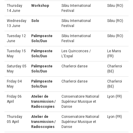
Thursday
Workshop
Sibiu International
Sibiu (RO)
14 June
Festival
Wednesday
Solo
Sibiu International
Sibiu (RO)
13 June
Festival
Tuesday 12
Palimpseste
Sibiu International
Sibiu (RO)
June
Solo/Duo
Festival
Tuesday 15
Palimpseste
Les Quinconces /
Le Mans
May
Solo/Duo
L'Espal
(FR)
Saturday 05
Palimpseste
Charleroi danse
Charleroi
May
Solo/Duo
(BE)
Friday 04
Palimpseste
Charleroi danse
Charleroi
May
Solo/Duo
(BE)
Friday 06
Atelier de
Conservatoire National
Lyon (FR)
April
transmission /
Supérieur Musique et
Radioscopies
Danse
Thursday
Atelier de
Conservatoire National
Lyon (FR)
05 April
transmission /
Supérieur Musique et
Radioscopies
Danse