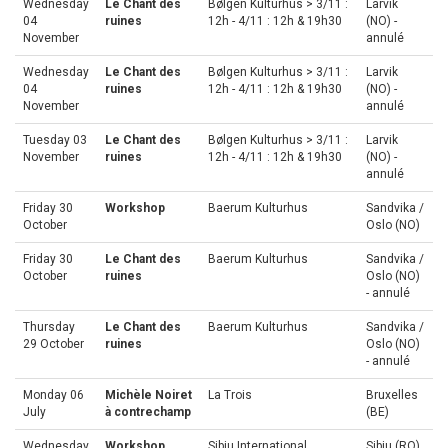
Wednesday
Le Chant des
Bølgen Kulturhus > 3/11 :
Larvik
04
ruines
12h - 4/11 : 12h & 19h30
(NO) -
November
annulé
Wednesday
Le Chant des
Bølgen Kulturhus > 3/11 :
Larvik
04
ruines
12h - 4/11 : 12h & 19h30
(NO) -
November
annulé
Tuesday 03
Le Chant des
Bølgen Kulturhus > 3/11 :
Larvik
November
ruines
12h - 4/11 : 12h & 19h30
(NO) -
annulé
Friday 30
Workshop
Baerum Kulturhus
Sandvika /
October
Oslo (NO)
Friday 30
Le Chant des
Baerum Kulturhus
Sandvika /
October
ruines
Oslo (NO)
- annulé
Thursday
Le Chant des
Baerum Kulturhus
Sandvika /
29 October
ruines
Oslo (NO)
- annulé
Monday 06
Michèle Noiret
La Trois
Bruxelles
July
à contrechamp
(BE)
Wednesday
Workshop
Sibiu International
Sibiu (RO)