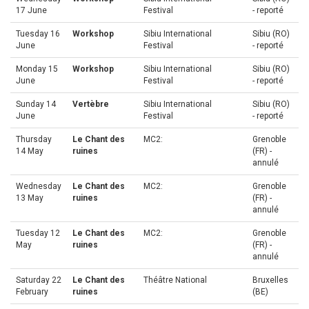
17 June
Festival
- reporté
Tuesday 16
Workshop
Sibiu International
Sibiu (RO)
June
Festival
- reporté
Monday 15
Workshop
Sibiu International
Sibiu (RO)
June
Festival
- reporté
Sunday 14
Vertèbre
Sibiu International
Sibiu (RO)
June
Festival
- reporté
Thursday
Le Chant des
MC2:
Grenoble
14 May
ruines
(FR) -
annulé
Wednesday
Le Chant des
MC2:
Grenoble
13 May
ruines
(FR) -
annulé
Tuesday 12
Le Chant des
MC2:
Grenoble
May
ruines
(FR) -
annulé
Saturday 22
Le Chant des
Théâtre National
Bruxelles
February
ruines
(BE)