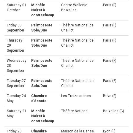
Saturday 01
Michèle
Centre Wallonie
Paris (F)
October
Noiret à
Bruxelles
contrechamp
Friday 30
Palimpseste
Théâtre National de
Paris (F)
September
Solo/Duo
Chaillot
Thursday
Palimpseste
Théâtre National de
Paris (F)
29
Solo/Duo
Chaillot
September
Wednesday
Palimpseste
Théâtre National de
Paris (F)
28
Solo/Duo
Chaillot
September
Tuesday 27
Palimpseste
Théâtre National de
Paris (F)
September
Solo/Duo
Chaillot
Tuesday 24
Chambre
Les Treize arches
Brive (F)
May
d'écoute
Saturday 21
Michèle
Théâtre National
Bruxelles (B)
May
Noiret à
contrechamp
Friday 20
Chambre
Maison de la Danse
Lyon (F)