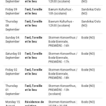
September
et le lieu
12h30 (scolaire)
(NO)
Friday 09
l'œil, l'oreille
Bærum Kulturhus -
Sandvika/Oslo
September
et le lieu
10h (scolaire)
(NO)
Thursday
l'œil, l'oreille
Baerum Kulturhus -
Sandvika/Oslo
08
et le lieu
12h30 (scolaire)
(NO)
September
Sunday 04
l'œil, l'oreille
Stormen Konserthus /
Bodø (NO)
September
et le lieu
Bodø Biennale,
PREMIÈRE - 16h
Saturday 03
l'œil, l'oreille
Stormen Konserthus /
Bodø (NO)
September
et le lieu
Bodø Biennale,
PREMIÈRE - 17h
Friday 02
l'œil, l'oreille
Stormen Konserthus /
Bodø (NO)
September
et le lieu
Bodø Biennale,
PREMIÈRE - 18h
Thursday
l'œil, l'oreille
Stormen Konserthus,
Bodø (NO)
01
et le lieu
PREMIÈRE - 13h
September
(scolaire)
Monday 15
Résidence de
Stormen Konserthus :
Bodo (NO)