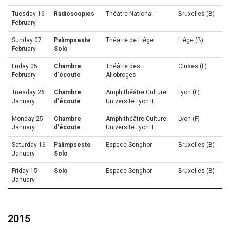
Tuesday 16
Radioscopies
Théâtre National
Bruxelles (B)
February
Sunday 07
Palimpseste
Théâtre de Liège
Liège (B)
February
Solo
Friday 05
Chambre
Théâtre des
Cluses (F)
February
d'écoute
Allobroges
Tuesday 26
Chambre
Amphithéâtre Culturel
Lyon (F)
January
d'écoute
Université Lyon II
Monday 25
Chambre
Amphithéâtre Culturel
Lyon (F)
January
d'écoute
Université Lyon II
Saturday 16
Palimpseste
Espace Senghor
Bruxelles (B)
January
Solo
Friday 15
Solo
Espace Senghor
Bruxelles (B)
January
2015