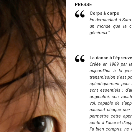
PRESSE
Corps à corps
En demandant à Sara T
un monde que la ch
généreux."
La danse à l’épreuv
Créée en 1989 par la
aujourd'hui à la je
transmission s'est po
spécifiquement pour u
sont essentiels : d'
originalité, son voca
vol, capable de s'ap
naissait chaque soir
permettre cette appr
sentir à l'aise et d'a
l'a bien compris, ne 