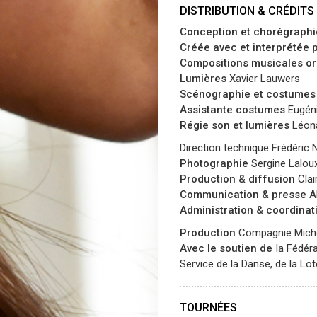
DISTRIBUTION & CRÉDITS
Conception et chorégraph
Créée avec et interprétée 
Compositions musicales or
Lumières
Xavier Lauwers
Scénographie et costumes
Assistante costumes
Eugén
Régie son et lumières
Léon
Direction technique Frédéric 
Photographie
Sergine Lalou
Production & diffusion
Clai
Communication & presse
Al
Administration & coordinat
Production
Compagnie Michè
Avec le soutien de
la Fédéra
Service de la Danse, de la Lot
TOURNÉES