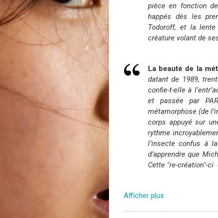
pièce en fonction de
happés dès les pre
Todoroff, et la len
créature volant de ses
La beauté de la mé
datant de 1989, tren
confie-t-elle à l’entr
et passée par PAR
métamorphose (de l’in
corps appuyé sur une
rythme incroyablement
l’insecte confus à l
d’apprendre que Mich
Cette "re-création"-ci
Afficher plus