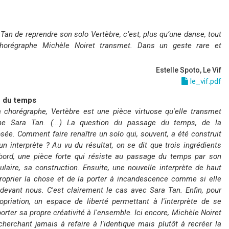
an de reprendre son solo Vertèbre, c’est, plus qu’une danse, tout
orégraphe Michèle Noiret transmet. Dans un geste rare et
Estelle Spoto, Le Vif
le_vif.pdf
e du temps
 chorégraphe, Vertèbre est une pièce virtuose qu'elle transmet
une Sara Tan. (...) La question du passage du temps, de la
sée. Comment faire renaître un solo qui, souvent, a été construit
n interprète ? Au vu du résultat, on se dit que trois ingrédients
abord, une pièce forte qui résiste au passage du temps par son
bulaire, sa construction. Ensuite, une nouvelle interprète de haut
proprier la chose et de la porter à incandescence comme si elle
 devant nous. C'est clairement le cas avec Sara Tan. Enfin, pour
opriation, un espace de liberté permettant à l'interprète de se
pporter sa propre créativité à l'ensemble. Ici encore, Michèle Noiret
cherchant jamais à refaire à l'identique mais plutôt à recréer la