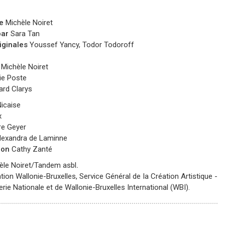
ie
Michèle Noiret
par
Sara Tan
iginales
Youssef Yancy, Todor Todoroff
Michèle Noiret
ie Poste
ard Clarys
Nicaise
x
re Geyer
exandra de Laminne
ion
Cathy Zanté
le Noiret/Tandem asbl
.
tion Wallonie-Bruxelles, Service Général de la Création Artistique -
erie Nationale et de Wallonie-Bruxelles International (WBI).